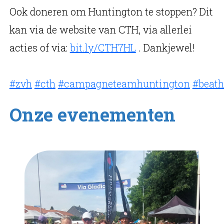
Ook doneren om Huntington te stoppen? Dit
kan via de website van CTH, via allerlei
acties of via:
bit.ly/CTH7HL
. Dankjewel!
#zvh
#cth
#campagneteamhuntington
#beath
Onze evenementen